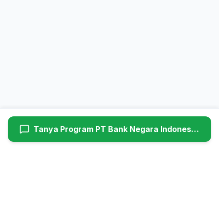
Tanya Program
PT Bank Negara Indonesia (Persero) Tbk
Hyundaiutama
Dealer Resmi Hyundai Cimanggis (Head Office). Melayani
penjualan mobil baru, service berkala, dan suku cadang asli