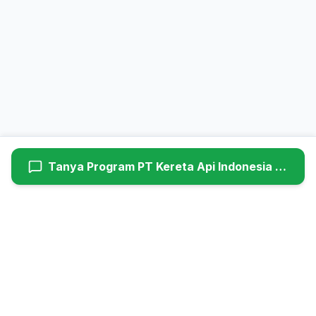
Tanya Program
PT Kereta Api Indonesia (Persero)
Hyundaiutama
Dealer Resmi Hyundai Cimanggis (Head Office). Melayani
penjualan mobil baru, service berkala, dan suku cadang asli
Hyundai untuk wilayah Jabodetabek.