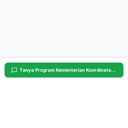
Tanya Program
Kementerian Koordinator Bidang Hukum, Hak Asasi Manusia, Imigrasi, dan Pemasyarakatan
Hyundaiutama
Dealer Resmi Hyundai Cimanggis (Head Office). Melayani
penjualan mobil baru, service berkala, dan suku cadang asli