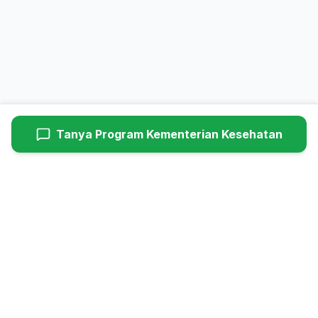
Tanya Program
Kementerian Kesehatan
Hyundaiutama
Dealer Resmi Hyundai Cimanggis (Head Office). Melayani
penjualan mobil baru, service berkala, dan suku cadang asli
Hyundai untuk wilayah Jabodetabek.