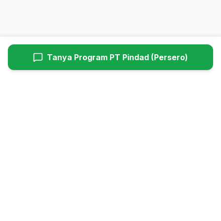
Tanya Program
PT Pindad (Persero)
Hyundaiutama
Dealer Resmi Hyundai Cimanggis (Head Office). Melayani
penjualan mobil baru, service berkala, dan suku cadang asli
Hyundai untuk wilayah Jabodetabek.
Daftar Harga Mobil