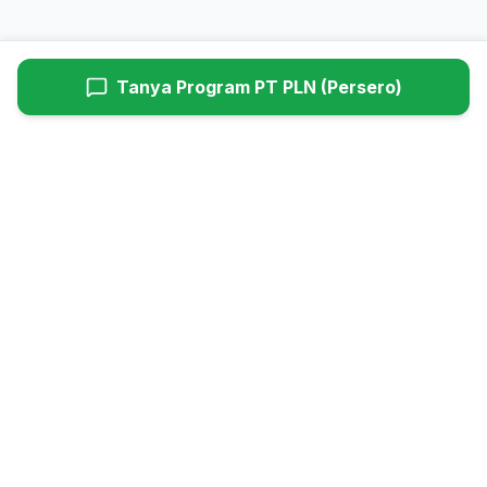
Tanya Program
PT PLN (Persero)
Hyundaiutama
Dealer Resmi Hyundai Cimanggis (Head Office). Melayani
penjualan mobil baru, service berkala, dan suku cadang asli
Hyundai untuk wilayah Jabodetabek.
Daftar Harga Mobil
Harga Hyundai Stargazer