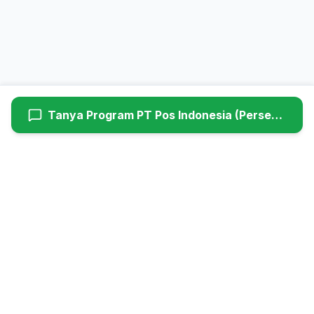
Tanya Program
PT Pos Indonesia (Persero)
Hyundaiutama
Dealer Resmi Hyundai Cimanggis (Head Office). Melayani
penjualan mobil baru, service berkala, dan suku cadang asli
Hyundai untuk wilayah Jabodetabek.