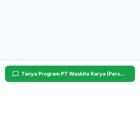
Tanya Program
PT Waskita Karya (Persero) Tbk
Hyundaiutama
Dealer Resmi Hyundai Cimanggis (Head Office). Melayani
penjualan mobil baru, service berkala, dan suku cadang asli
Hyundai untuk wilayah Jabodetabek.