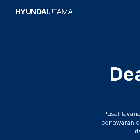
HYUNDAI
UTAMA
Dea
Pusat layan
penawaran ek
d