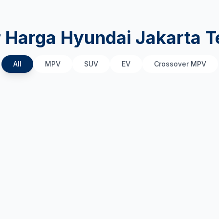
r Harga Hyundai Jakarta T
All
MPV
SUV
EV
Crossover MPV