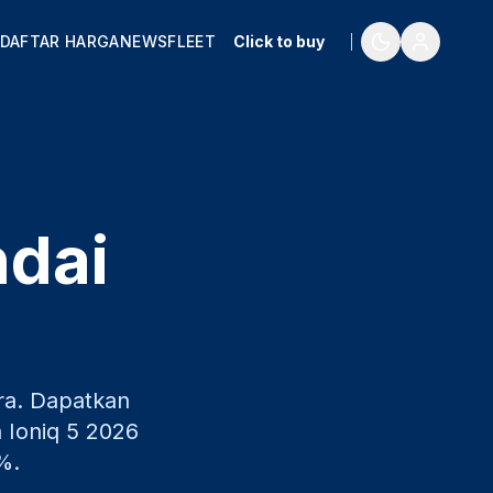
DAFTAR HARGA
NEWS
FLEET
Click to buy
ndai
ra
. Dapatkan
 Ioniq 5
2026
%.