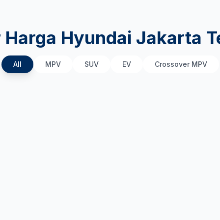
r Harga Hyundai Jakarta T
All
MPV
SUV
EV
Crossover MPV