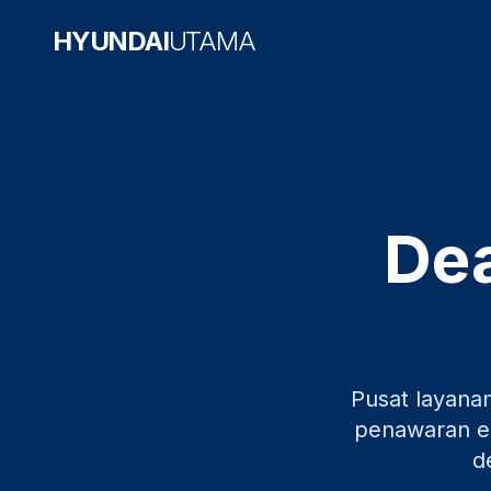
HYUNDAI
UTAMA
Dea
Pusat layana
penawaran ek
d