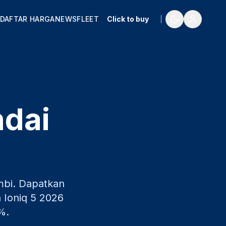
DAFTAR HARGA
NEWS
FLEET
Click to buy
ndai
mbi
. Dapatkan
 Ioniq 5
2026
%.