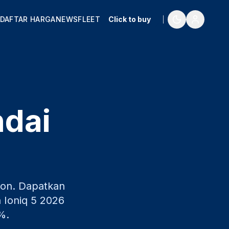
DAFTAR HARGA
NEWS
FLEET
Click to buy
ndai
bon
. Dapatkan
 Ioniq 5
2026
%.