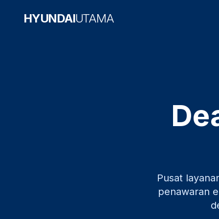
HYUNDAI
UTAMA
Dea
Pusat layana
penawaran ek
d