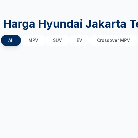
r Harga Hyundai Jakarta T
All
MPV
SUV
EV
Crossover MPV