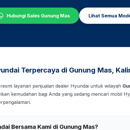
Hubungi Sales
Gunung Mas
Lihat Semua Mod
undai Terpercaya di
Gunung Mas
,
Kal
 resmi layanan penjualan dealer Hyundai untuk wilayah
Gu
kan kemudahan bagi Anda yang sedang mencari mobil Hy
berpengalaman.
ndai Bersama Kami di
Gunung Mas
?