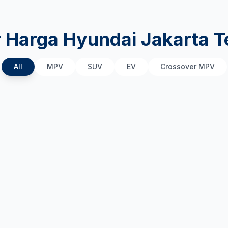
r Harga Hyundai Jakarta T
All
MPV
SUV
EV
Crossover MPV