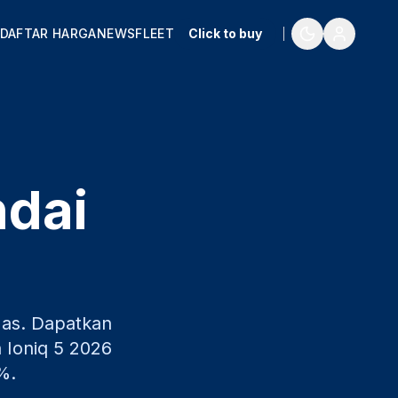
DAFTAR HARGA
NEWS
FLEET
Click to buy
ndai
as
. Dapatkan
 Ioniq 5
2026
%.