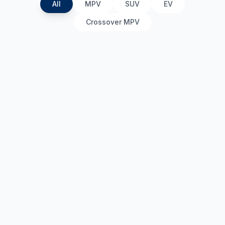
All
MPV
SUV
EV
Crossover MPV
The All-New Palisade Hybrid
SUV
•
2025