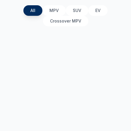
All
MPV
SUV
EV
Crossover MPV
The All-New Palisade Hybrid