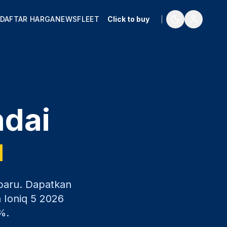
DAFTAR HARGA
NEWS
FLEET
Click to buy
ndai
u
baru
. Dapatkan
 Ioniq 5
2026
%.