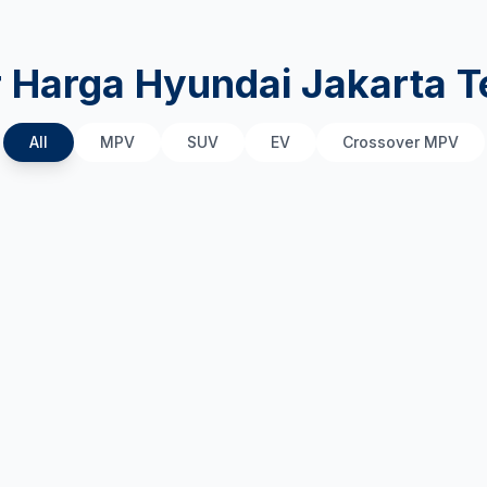
r Harga Hyundai Jakarta T
All
MPV
SUV
EV
Crossover MPV