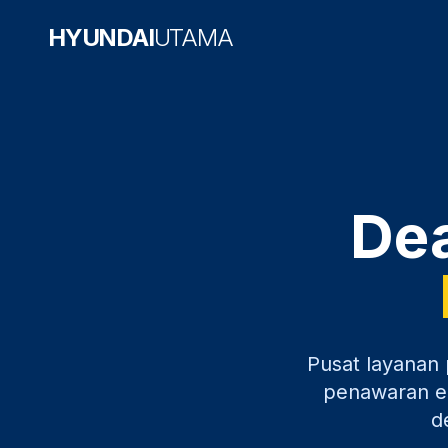
HYUNDAI
UTAMA
Dea
Pusat layanan 
penawaran ek
d