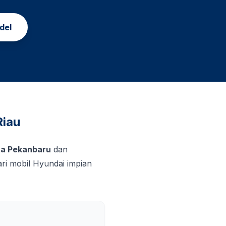
del
Riau
ta Pekanbaru
dan
i mobil Hyundai impian