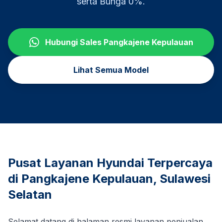
serta Bunga 0%.
Hubungi Sales
Pangkajene Kepulauan
Lihat Semua Model
Pusat Layanan Hyundai Terpercaya
di
Pangkajene Kepulauan
,
Sulawesi
Selatan
Selamat datang di halaman resmi layanan penjualan