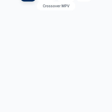
Crossover MPV
The All-New Palisade Hybrid
SUV
•
2025