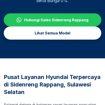
serta Bunga 0%.
Hubungi Sales
Sidenreng Rappang
Lihat Semua Model
Pusat Layanan Hyundai Terpercaya
di
Sidenreng Rappang
,
Sulawesi
Selatan
Selamat datang di halaman resmi layanan penjualan