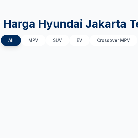
r Harga Hyundai Jakarta T
All
MPV
SUV
EV
Crossover MPV