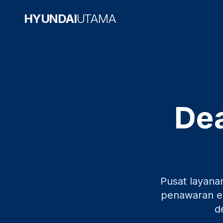
HYUNDAI
UTAMA
Dea
Pusat layana
penawaran ek
d