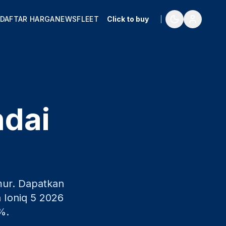
DAFTAR HARGA
NEWS
FLEET
Click to buy
ndai
mur
. Dapatkan
 Ioniq 5
2026
%.