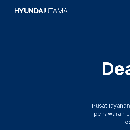
HYUNDAI
UTAMA
Dea
Pusat layanan
penawaran ek
d