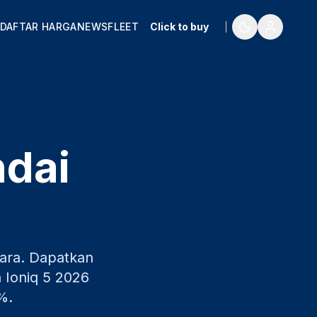
DAFTAR HARGA
NEWS
FLEET
Click to buy
ndai
ara
. Dapatkan
 Ioniq 5
2026
%.