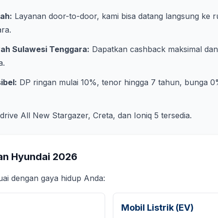
ah:
Layanan door-to-door, kami bisa datang langsung ke 
ara
.
yah
Sulawesi Tenggara
:
Dapatkan cashback maksimal dan 
a
.
ibel:
DP ringan mulai 10%, tenor hingga 7 tahun, bunga 0
 drive All New Stargazer, Creta, dan Ioniq 5 tersedia.
an Hyundai
2026
suai dengan gaya hidup Anda:
Mobil Listrik (EV)