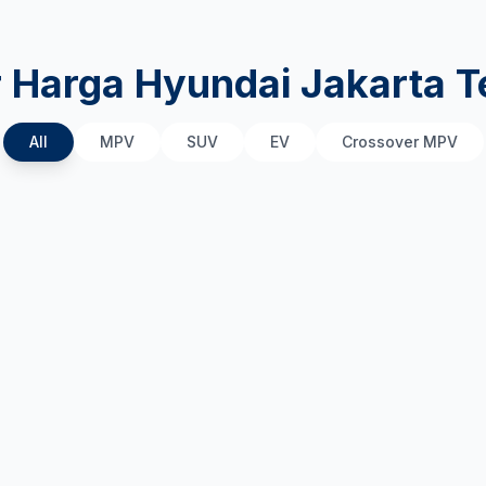
r Harga Hyundai Jakarta T
All
MPV
SUV
EV
Crossover MPV