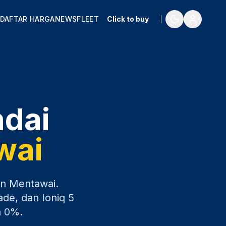
DAFTAR HARGA
NEWS
FLEET
Click to buy
ndai
wai
n Mentawai
.
ade, dan Ioniq 5
a 0%.