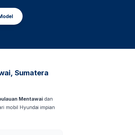
Model
wai
,
Sumatera
pulauan Mentawai
dan
i mobil Hyundai impian