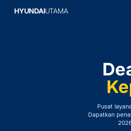
HYUNDAI
UTAMA
Dea
Ke
Pusat layan
Dapatkan penawa
202