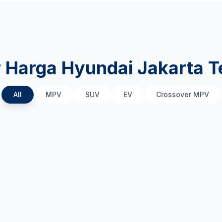
r Harga Hyundai Jakarta T
All
MPV
SUV
EV
Crossover MPV