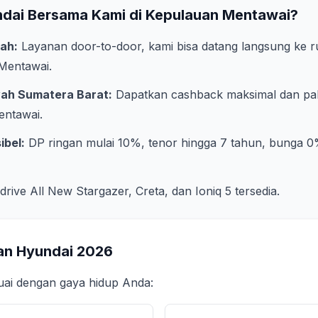
ndai Bersama Kami di
Kepulauan Mentawai
?
ah:
Layanan door-to-door, kami bisa datang langsung ke 
Mentawai
.
yah
Sumatera Barat
:
Dapatkan cashback maksimal dan pak
entawai
.
ibel:
DP ringan mulai 10%, tenor hingga 7 tahun, bunga 0
 drive All New Stargazer, Creta, dan Ioniq 5 tersedia.
an Hyundai
2026
suai dengan gaya hidup Anda: