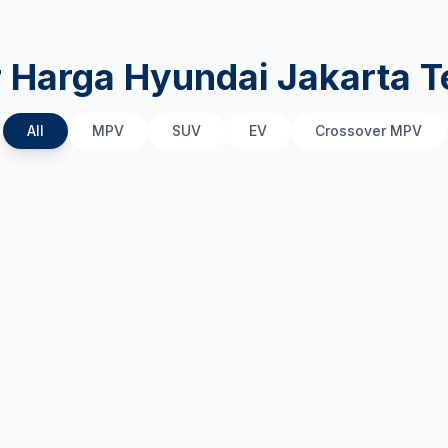
r Harga Hyundai Jakarta T
All
MPV
SUV
EV
Crossover MPV