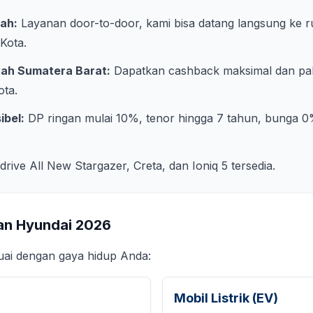
ah:
Layanan door-to-door, kami bisa datang langsung ke 
 Kota
.
yah
Sumatera Barat
:
Dapatkan cashback maksimal dan pak
ota
.
ibel:
DP ringan mulai 10%, tenor hingga 7 tahun, bunga 0
 drive All New Stargazer, Creta, dan Ioniq 5 tersedia.
an Hyundai
2026
suai dengan gaya hidup Anda:
Mobil Listrik (EV)