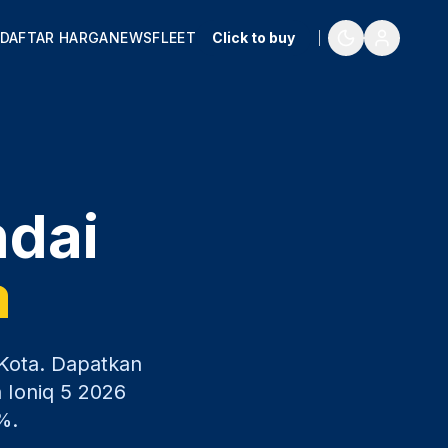
DAFTAR HARGA
NEWS
FLEET
Click to buy
ndai
a
Kota
. Dapatkan
 Ioniq 5
2026
%.