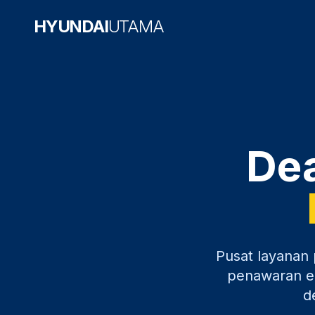
HYUNDAI
UTAMA
Dea
Pusat layanan 
penawaran ek
d